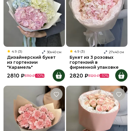
4.9 (3)
4.9 (3)
30
х
40
см
27
х
40
см
Дизайнерский букет
Букет из 3 розовых
из гортензии
гортензий в
"Карамель"
фирменной упаковке
2810
₽
2820
₽
3110
₽
-
10
%
3120
₽
-
10
%