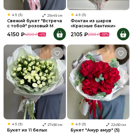
4.9 (3)
4.9 (3)
25
х
45
см
Свежий букет "Встреча
Фонтан из шаров
с тобой" розовый M
«Красные бантики»
4150
₽
2105
₽
4300
₽
-
4
%
2555
₽
-
18
%
4.9 (3)
4.9 (3)
27
х
50
см
22
х
50
см
Букет из 11 белых
Букет "Амур амур" (5)