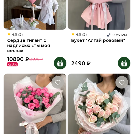
4.9 (3)
4.9 (3)
25
х
50
см
Сердце гигант с
Букет "Алтай розовый"
надписью «Ты моя
весна»
10890
₽
13590
₽
2490
₽
-
20
%