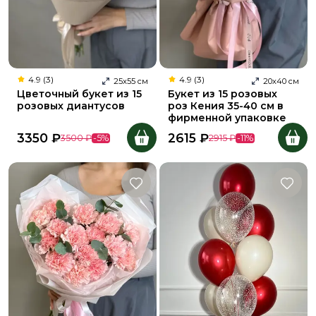
4.9 (3)
4.9 (3)
25
х
55
см
20
х
40
см
Цветочный букет из 15
Букет из 15 розовых
розовых диантусов
роз Кения 35-40 см в
фирменной упаковке
3350
₽
2615
₽
3500
₽
-
5
%
2915
₽
-
11
%