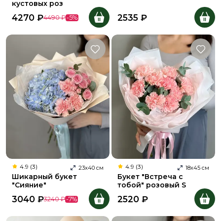
кустовых роз
4270
₽
2535
₽
4490
₽
-
5
%
4.9 (3)
4.9 (3)
23
х
40
см
18
х
45
см
Шикарный букет
Букет "Встреча с
"Сияние"
тобой" розовый S
3040
₽
2520
₽
3240
₽
-
7
%