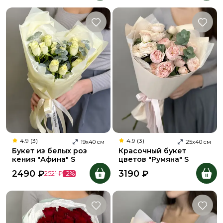
4.9 (3)
4.9 (3)
19
х
40
см
25
х
40
см
Букет из белых роз
Красочный букет
кения "Афина" S
цветов "Румяна" S
2490
₽
3190
₽
2521
₽
-
2
%