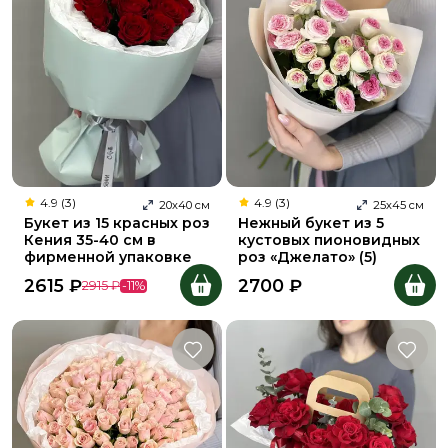
4.9 (3)
4.9 (3)
20
х
40
см
25
х
45
см
Букет из 15 красных роз
Нежный букет из 5
Кения 35-40 см в
кустовых пионовидных
фирменной упаковке
роз «Джелато» (5)
2615
₽
2700
₽
2915
₽
-
11
%