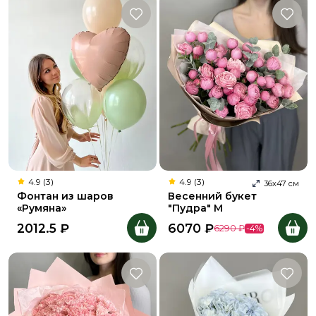
4.9 (3)
4.9 (3)
36
х
47
см
Фонтан из шаров
Весенний букет
«Румяна»
"Пудра" M
2012.5
₽
6070
₽
6290
₽
-
4
%