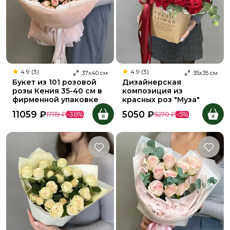
4.9 (3)
4.9 (3)
37
х
40
см
35
х
35
см
Букет из 101 розовой
Дизайнерская
розы Кения 35-40 см в
композиция из
фирменной упаковке
красных роз "Муза"
11059
₽
5050
₽
17119
₽
-
36
%
5270
₽
-
5
%