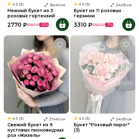
4.9 (3)
4.9 (3)
30
х
40
см
24
х
55
см
Нежный букет из 3
Букет из 11 розовых
розовых гортензий
гермини
2770
₽
3310
₽
3160
₽
-
13
%
3530
₽
-
7
%
4.9 (3)
4.9 (3)
27
х
45
см
24
х
50
см
Свежий букет из 9
Букет "Розовый пирог"
кустовых пионовидных
(3)
роз «Жизель»