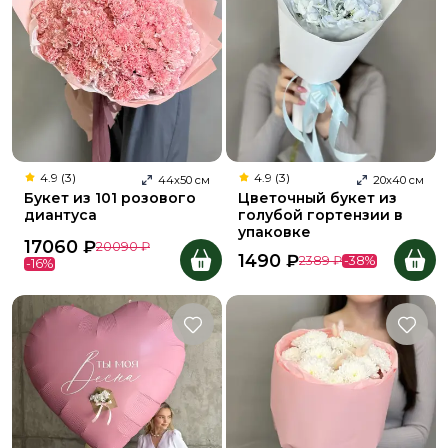
4.9 (3)
4.9 (3)
44
х
50
см
20
х
40
см
Букет из 101 розового
Цветочный букет из
диантуса
голубой гортензии в
упаковке
17060
₽
20090
₽
1490
₽
2389
₽
-
38
%
-
16
%