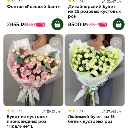
4.9 (3)
4.9 (3)
33
х
47
см
Фонтан «Розовый бант»
Дизайнерский букет
из 25 розовых кустовых
роз
2855
₽
8500
₽
3305
₽
-
14
%
9500
₽
-
11
%
4.9 (3)
4.9 (3)
35
х
50
см
27
х
45
см
Букет из кустовых
Любимый букет из 15
пионовидных роз
белых кустовых роз
"Пралине" L