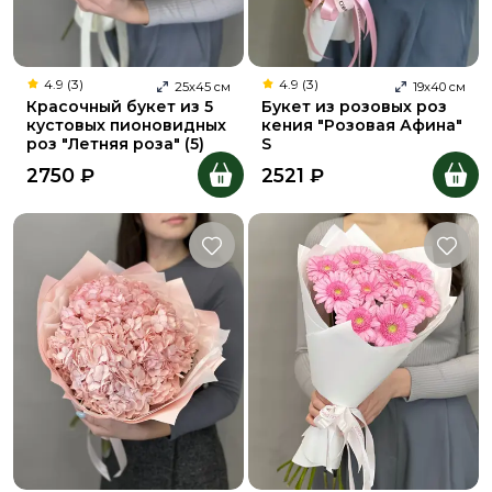
4.9 (3)
4.9 (3)
25
х
45
см
19
х
40
см
Красочный букет из 5
Букет из розовых роз
кустовых пионовидных
кения "Розовая Афина"
роз "Летняя роза" (5)
S
2750
₽
2521
₽