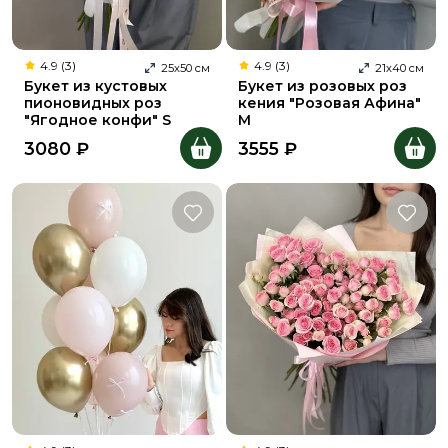
4.9 (3)
4.9 (3)
25
х
50
см
21
х
40
см
Букет из кустовых
Букет из розовых роз
пионовидных роз
кения "Розовая Афина"
"Ягодное конфи" S
M
3080
₽
3555
₽