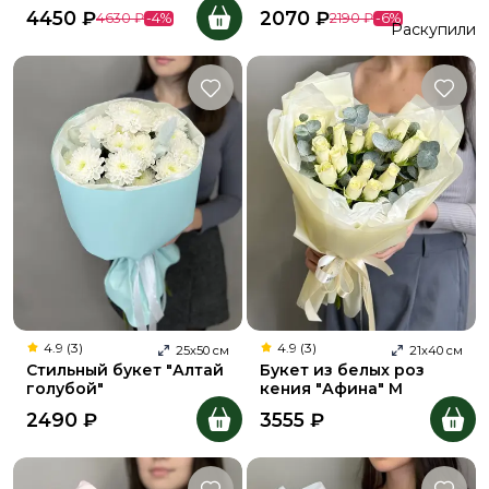
4450
₽
2070
₽
4630
₽
-
4
%
2190
₽
-
6
%
Раскупили
4.9 (3)
4.9 (3)
25
х
50
см
21
х
40
см
Стильный букет "Алтай
Букет из белых роз
голубой"
кения "Афина" M
2490
₽
3555
₽