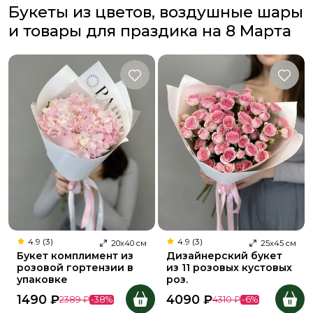
Букеты из цветов, воздушные шары
и товары для праздика на 8 Марта
4.9 (3)
4.9 (3)
20
х
40
см
25
х
45
см
Букет комплимент из
Дизайнерский букет
розовой гортензии в
из 11 розовых кустовых
упаковке
роз.
1490
₽
4090
₽
2389
₽
-
38
%
4310
₽
-
6
%