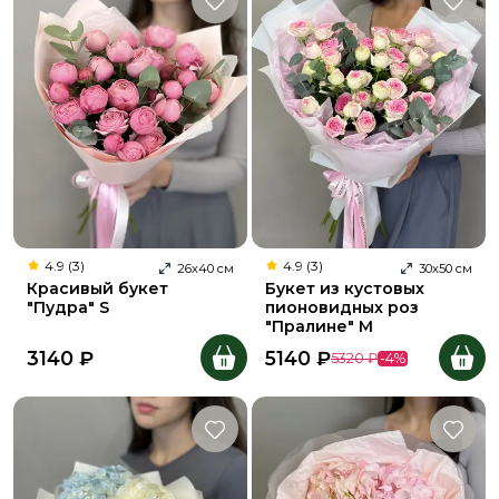
4.9 (3)
4.9 (3)
26
х
40
см
30
х
50
см
Красивый букет
Букет из кустовых
"Пудра" S
пионовидных роз
"Пралине" M
3140
₽
5140
₽
5320
₽
-
4
%