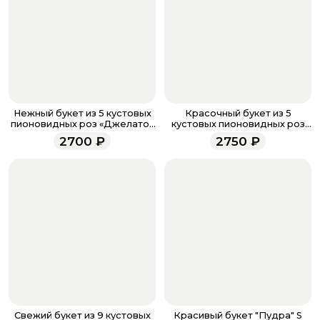
кнопку «Оформить заказ».
Оплатите товар выбрав удобный для вас способ:
банковская карта, ЮMoney, SberPay, T-Pay.
После завершения оплаты с вами свяжется
менеджер для подтверждения и информировании о
доставке.
Если у вас остались вопросы по оформлению заказа,
звоните по номеру телефона
8 (927) 936-71-86
или
Нежный букет из 5 кустовых
Красочный букет из 5
напишите WhatsApp
+7 937 333-66-53
. Наши
пионовидных роз «Джелато»
кустовых пионовидных роз
(5)
"Летняя роза" (5)
менеджеры работают ежедневно с 9.00 до 23.00 и
2700
₽
2750
₽
всегда рады проконсультировать вас.
Свежий букет из 9 кустовых
Красивый букет "Пудра" S