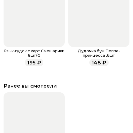
Язык-гудок с карт Смешарики
Дудочка бум Пеппа-
8шт/G
принцесса ,6шт
195
₽
148
₽
Ранее вы смотрели