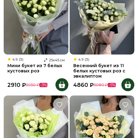
4.9 (3)
4.9 (3)
25
х
45
см
Мини букет из 7 белых
Весенний букет из 11
кустовых роз
белых кустовых роз с
эвкалиптом
2910
₽
4860
₽
3050
₽
-
5
%
5080
₽
-
5
%