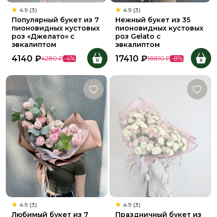
4.9 (3)
4.9 (3)
Популярный букет из 7
Нежный букет из 35
пионовидных кустовых
пионовидных кустовых
роз «Джелато» с
роз Gelato с
эвкалиптом
эвкалиптом
4140
₽
17410
₽
4280
₽
-
4
%
18810
₽
-
8
%
4.9 (3)
4.9 (3)
Любимый букет из 7
Праздничный букет из