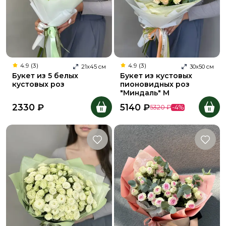
4.9 (3)
4.9 (3)
21
х
45
см
30
х
50
см
Букет из 5 белых
Букет из кустовых
кустовых роз
пионовидных роз
"Миндаль" M
2330
₽
5140
₽
5320
₽
-
4
%