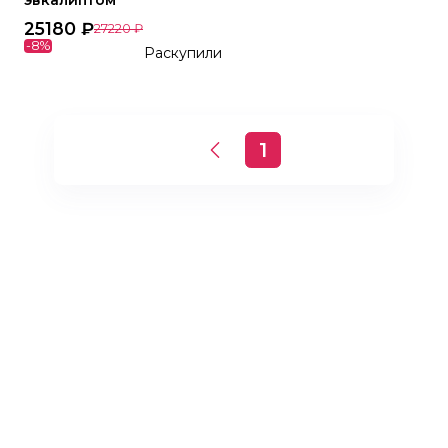
эвкалиптом
25180
₽
27220
₽
-
8
%
Раскупили
1