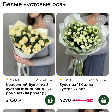
Белые кустовые розы
4.9 (3)
4.9 (3)
25
х
45
см
27
х
50
см
Красочный букет из 5
Букет из 11 белых
кустовых пионовидных
кустовых роз
роз "Летняя роза" (5)
2750
₽
4270
₽
4490
₽
-
5
%