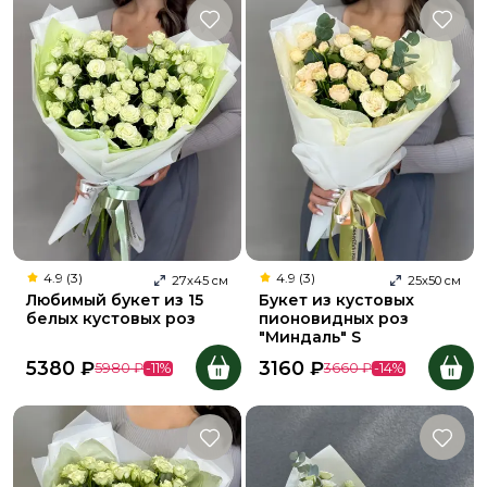
4.9 (3)
4.9 (3)
27
х
45
см
25
х
50
см
Любимый букет из 15
Букет из кустовых
белых кустовых роз
пионовидных роз
"Миндаль" S
5380
₽
3160
₽
5980
₽
-
11
%
3660
₽
-
14
%