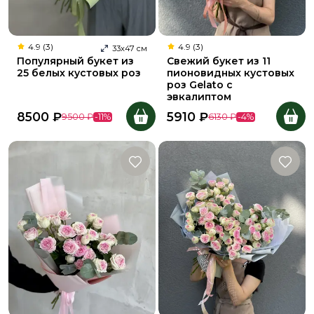
4.9 (3)
4.9 (3)
33
х
47
см
Популярный букет из
Свежий букет из 11
25 белых кустовых роз
пионовидных кустовых
роз Gelato с
эвкалиптом
8500
₽
5910
₽
9500
₽
-
11
%
6130
₽
-
4
%