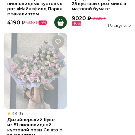
пионовидных кустовых
25 кустовых роз микс в
роз «Майнсфилд Парк»
матовой бумаге
с эвкалиптом
9020
₽
10020
₽
4190
₽
4330
₽
-
4
%
-
10
%
Раскупили
4.9 (3)
Дизайнерский букет
из 51 пионовидной
кустовой розы Gelato с