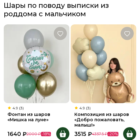
Шары по поводу выписки из
роддома с мальчиком
4.9 (3)
4.9 (3)
Фонтан из шаров
Композиция из шаров
«Мишка на луне»
«Добро пожаловать,
малыш!»
1640
₽
3515
₽
2000
₽
-
18
%
4357.5
₽
-
20
%