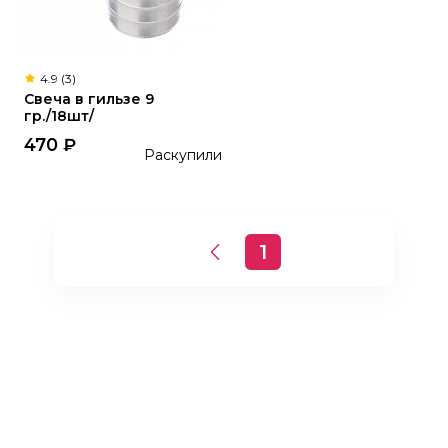
4.9 (3)
Свеча в гильзе 9
гр./18шт/
470
₽
Раскупили
1