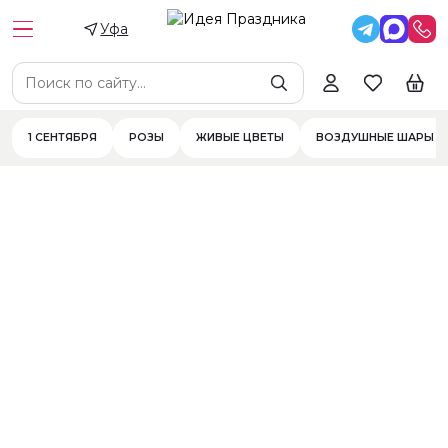
Уфа
Свечи-цифры
Свечи стержневые
Свечи в гильзе
Свечи фигурные
Цена
Цветы
Цветы в составе
Фильтры
1 СЕНТЯБРЯ
РОЗЫ
ЖИВЫЕ ЦВЕТЫ
ВОЗДУШНЫЕ ШАРЫ