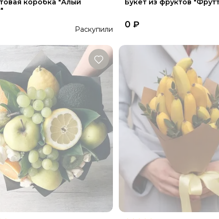
товая коробка "Алый
Букет из фруктов "Фрутт
"
0
₽
Раскупили