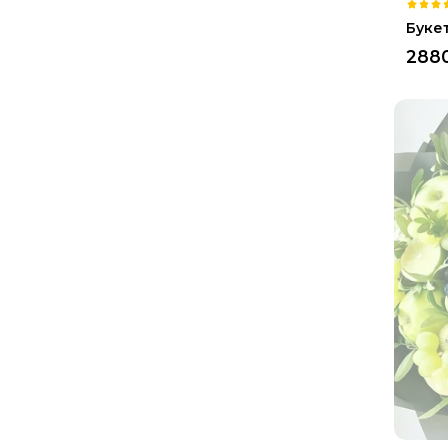
Буке
288