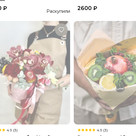
0
₽
2600
₽
Раскупили
4.9 (3)
4.9 (3)