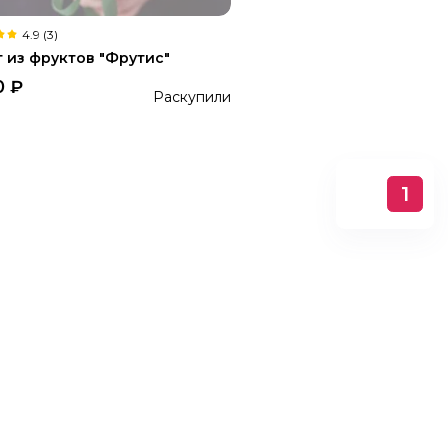
4.9 (3)
т из фруктов "Фрутис"
0
₽
Раскупили
1