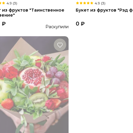
4.9 (3)
4.9 (3)
т из фруктов "Таинственное
Букет из фруктов "Рэд ф
вение"
8
₽
0
₽
Раскупили