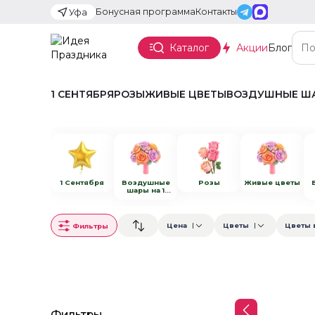
Бонусная программа
Контакты
Уфа
Каталог
Акции
Блог
1 СЕНТЯБРЯ
РОЗЫ
ЖИВЫЕ ЦВЕТЫ
ВОЗДУШНЫЕ Ш
1 Сентября
Воздушные
Розы
Живые цветы
шары на 1
Сентября
Цена
Цветы
Цветы 
Фильтры
Фильтры