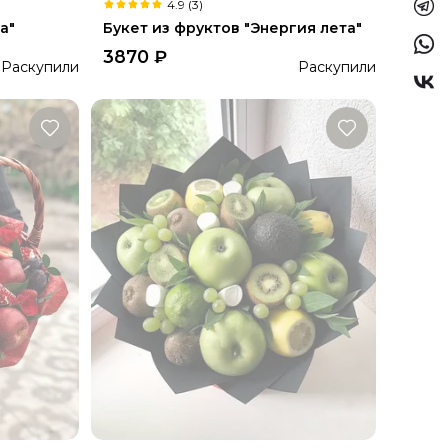
4.9 (3)
а"
Букет из фруктов "Энергия лета"
3870
₽
Раскупили
Раскупили