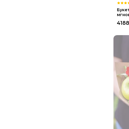
Буке
мгно
418