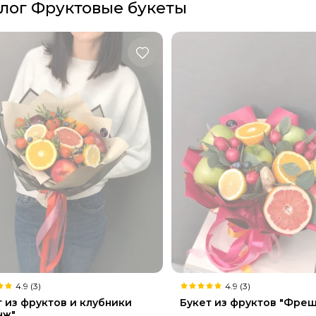
лог Фруктовые букеты
4.9 (3)
4.9 (3)
т из фруктов и клубники
Букет из фруктов "Фреш
нж"