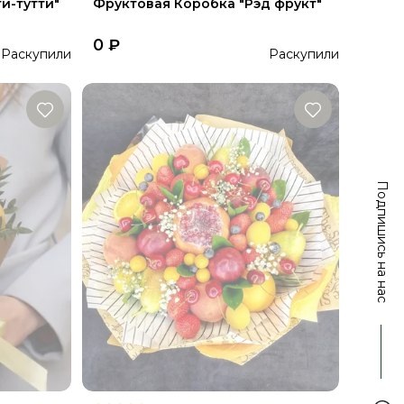
и-тутти"
Фруктовая Коробка "Рэд фрукт"
0
₽
Раскупили
Раскупили
Подпишись на нас