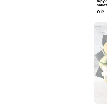
Фрук
закат
0
₽