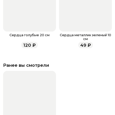
Сердца голубые 20 см
Сердца металлик зеленый 10
см
120
₽
49
₽
Ранее вы смотрели