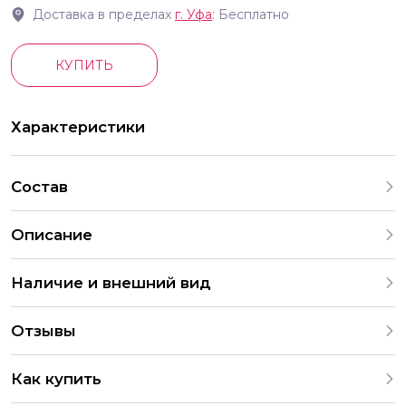
Доставка в пределах
г.
Уфа
: Бесплатно
КУПИТЬ
Характеристики
Состав
Описание
Наличие и внешний вид
Каждый набор шаров создается с учетом
Отзывы
индивидуальных предпочтений и тематики праздника. На
нашем сайте представлены различные варианты
4.9
оформления и комбинаций. В случае отсутствия
Как купить
определенных шаров, мы предложим аналогичные по
286 Оценок
203 Отзывов
2 049 Заказов