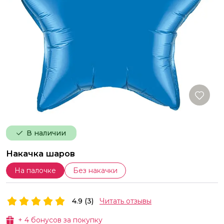
В наличии
Накачка шаров
На палочке
Без накачки
4.9 (3)
Читать отзывы
+
4
бонусов за покупку