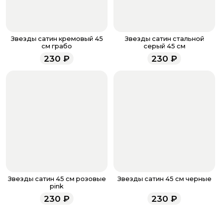
менеджер для подтверждения и информировании о
доставке.
Если у вас остались вопросы по оформлению заказа,
звоните по номеру телефона
8 (927) 936-71-86
или
Звезды сатин кремовый 45
Звезды сатин стальной
напишите WhatsApp
+7 937 333-66-53
. Наши
см грабо
серый 45 см
менеджеры работают ежедневно с 9.00 до 23.00 и
230
₽
230
₽
всегда рады проконсультировать вас.
Звезды сатин 45 см розовые
Звезды сатин 45 см черные
pink
230
₽
230
₽