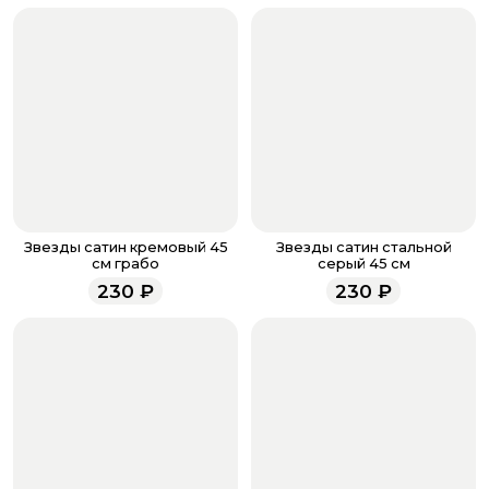
если они у вас есть. Чтобы проверить наличие
бонусов, необходимо заполнить поле телефона.
Когда все поля будет заполнены, нажмите на
кнопку «Оформить заказ».
Оплатите товар выбрав удобный для вас способ:
банковская карта, ЮMoney, SberPay, T-Pay.
После завершения оплаты с вами свяжется
менеджер для подтверждения и информировании о
доставке.
Если у вас остались вопросы по оформлению заказа,
звоните по номеру телефона
8 (927) 936-71-86
или
Звезды сатин кремовый 45
Звезды сатин стальной
напишите WhatsApp
+7 937 333-66-53
. Наши
см грабо
серый 45 см
менеджеры работают ежедневно с 9.00 до 23.00 и
230
₽
230
₽
всегда рады проконсультировать вас.