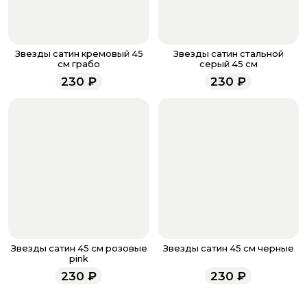
менеджер для подтверждения и информировании о
доставке.
Если у вас остались вопросы по оформлению заказа,
звоните по номеру телефона
8 (927) 936-71-86
или
Звезды сатин кремовый 45
Звезды сатин стальной
напишите WhatsApp
+7 937 333-66-53
. Наши
см грабо
серый 45 см
менеджеры работают ежедневно с 9.00 до 23.00 и
230
₽
230
₽
всегда рады проконсультировать вас.
Звезды сатин 45 см розовые
Звезды сатин 45 см черные
pink
230
₽
230
₽