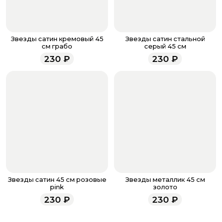
менеджер для подтверждения и информировании о
доставке.
Если у вас остались вопросы по оформлению заказа,
звоните по номеру телефона
8 (927) 936-71-86
или
Звезды сатин кремовый 45
Звезды сатин стальной
напишите WhatsApp
+7 937 333-66-53
. Наши
см грабо
серый 45 см
менеджеры работают ежедневно с 9.00 до 23.00 и
230
₽
230
₽
всегда рады проконсультировать вас.
Звезды сатин 45 см розовые
Звезды металлик 45 см
pink
золото
230
₽
230
₽