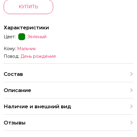
КУПИТЬ
Характеристики
Цвет:
Зеленый
Кому:
Мальчик
Повод:
День рождения
Состав
Описание
Наличие и внешний вид
Каждый набор шаров создается с учетом
Отзывы
индивидуальных предпочтений и тематики праздника. На
нашем сайте представлены различные варианты
оформления и комбинаций. В случае отсутствия