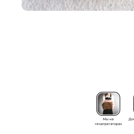
Мы на
До
геоагрегаторах