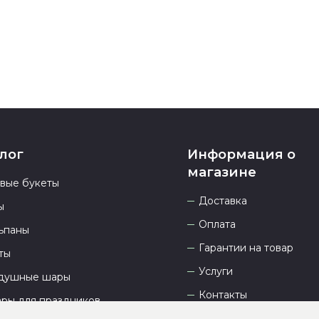
23.00 и всегд
лог
Информация о
магазине
овые букеты
Доставка
ы
Оплата
ьпаны
Гарантии на товар
ты
Услуги
душные шары
Контакты
ары для праздников
Отзывы