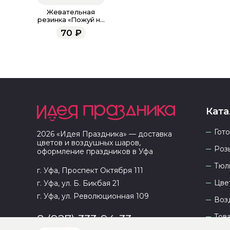
Жевательная
резинка «Пожуй на
всё», с фруктовым
70
₽
вкусом, 15 г
Ката
Гот
2026
«
Идея Праздника
» — доставка
цветов и воздушных шаров,
Роз
оформление праздников в
Уфа
Тюл
г. Уфа, Проспект Октября 111
Цве
г. Уфа, ул. Б. Бикбая 21
г. Уфа, ул. Революционная 109
Воз
Тов
8 (927) 333-94-33