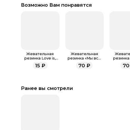
Возможно Вам понравятся
Жевательная
Жевательная
Жевате
резинка Love is,
резинка «Мы всё
резинка
микс, 4.2 г
пережуем», с
свои ра
15
₽
70
₽
70
фруктовым
фрукт
вкусом, 15 г
вкусом
Ранее вы смотрели