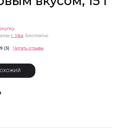
вым вкусом, 15 г
окупку
делах
г.
Уфа
: Бесплатно
.9 (3)
Читать отзывы
ПОХОЖИЙ
и