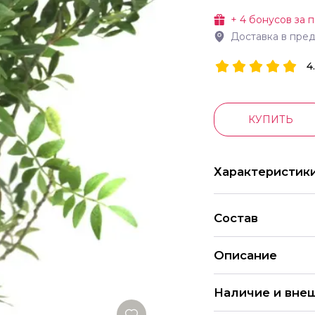
+
4
бонусов за п
Доставка в пре
4
КУПИТЬ
Характеристик
Состав
Описание
Зелень Писташ для
Наличие и вне