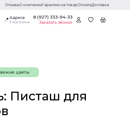
Отзывы
О компании
Гарантии на товар
Оплата
Доставка
8 (927) 333-94-33
Адреса
📍
3 магазина
Заказать звонок
свежие цветы
ь: Писташ для
ов