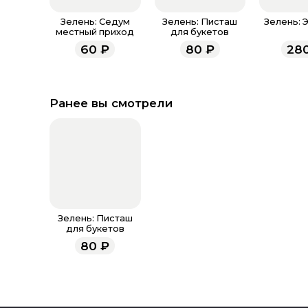
Зелень: Седум
Зелень: Писташ
Зелень: 
местный приход
для букетов
60
₽
80
₽
28
Ранее вы смотрели
Зелень: Писташ
для букетов
80
₽