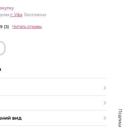
окупку
делах
г.
Уфа
: Бесплатно
.9 (3)
Читать отзывы
и
 букетов
шний вид