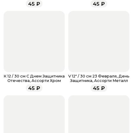
помещены в корзину, правильно ли отмечено их
45
₽
45
₽
количество. Не забудьте воспользоваться бонусами,
если они у вас есть. Чтобы проверить наличие
бонусов, необходимо заполнить поле телефона.
Когда все поля будет заполнены, нажмите на
кнопку «Оформить заказ».
Оплатите товар выбрав удобный для вас способ:
банковская карта, ЮMoney, SberPay, T-Pay.
После завершения оплаты с вами свяжется
менеджер для подтверждения и информировании о
доставке.
Если у вас остались вопросы по оформлению заказа,
звоните по номеру телефона
8 (927) 936-71-86
или
К 12 / 30 см С Днем Защитника
V 12" / 30 см 23 Февраля, День
напишите WhatsApp
+7 937 333-66-53
. Наши
Отечества, Ассорти Хром
Защитника, Ассорти Металл
менеджеры работают ежедневно с 9.00 до 23.00 и
45
₽
45
₽
всегда рады проконсультировать вас.