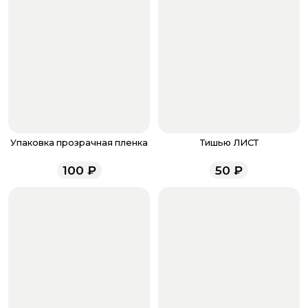
бонусов, необходимо заполнить поле телефона.
Когда все поля будет заполнены, нажмите на
кнопку «Оформить заказ».
Оплатите товар выбрав удобный для вас способ:
банковская карта, ЮMoney, SberPay, T-Pay.
После завершения оплаты с вами свяжется
менеджер для подтверждения и информировании о
доставке.
Если у вас остались вопросы по оформлению заказа,
звоните по номеру телефона
8 (927) 936-71-86
или
Упаковка прозрачная пленка
Тишью ЛИСТ
напишите WhatsApp
+7 937 333-66-53
. Наши
менеджеры работают ежедневно с 9.00 до 23.00 и
100
₽
50
₽
всегда рады проконсультировать вас.