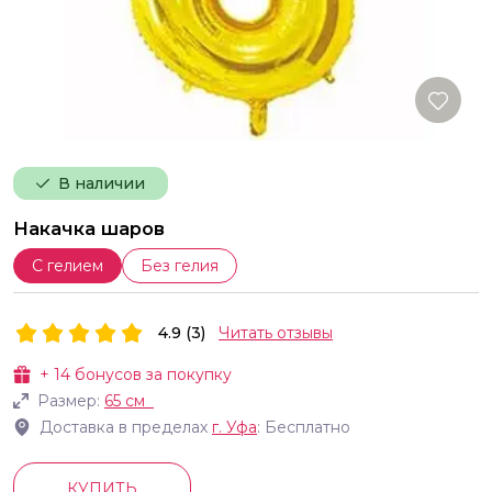
В наличии
Накачка шаров
С гелием
Без гелия
4.9 (3)
Читать отзывы
+
14
бонусов за покупку
Размер:
65 см
Доставка в пределах
г.
Уфа
: Бесплатно
КУПИТЬ