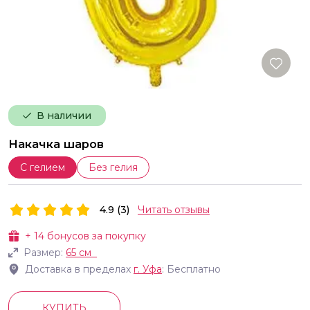
В наличии
Накачка шаров
С гелием
Без гелия
4.9 (3)
Читать отзывы
+
14
бонусов за покупку
Размер:
65 см
Доставка в пределах
г.
Уфа
: Бесплатно
КУПИТЬ