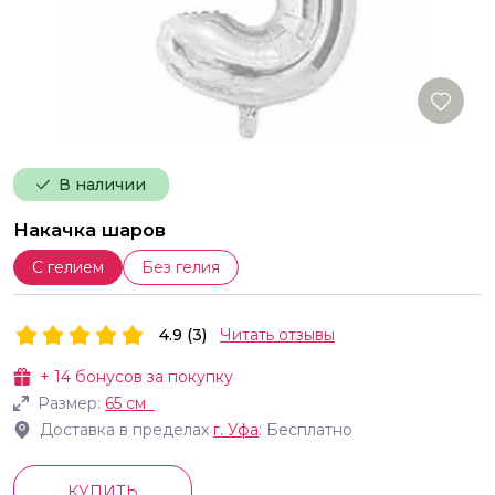
В наличии
Накачка шаров
С гелием
Без гелия
4.9 (3)
Читать отзывы
+
14
бонусов за покупку
Размер:
65 см
Доставка в пределах
г.
Уфа
: Бесплатно
КУПИТЬ