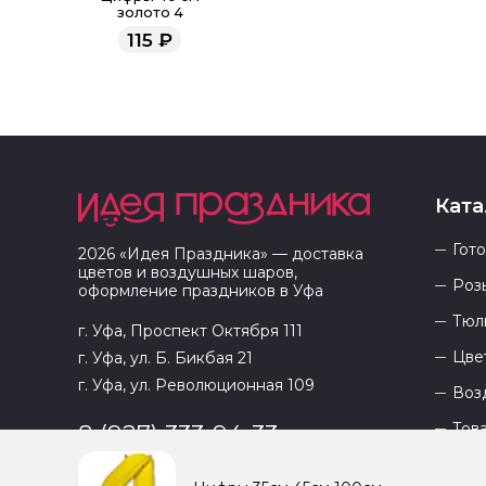
золото 4
115
₽
Ката
Гот
2026
«
Идея Праздника
» — доставка
цветов и воздушных шаров,
Роз
оформление праздников в
Уфа
Тюл
г. Уфа, Проспект Октября 111
Цве
г. Уфа, ул. Б. Бикбая 21
г. Уфа, ул. Революционная 109
Воз
Тов
8 (927) 333-94-33