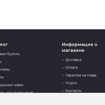
лог
Информация о
магазине
овые букеты
Доставка
ы
Оплата
ьпаны
Гарантии на товар
ты
Услуги
душные шары
Контакты
ары для праздников
Отзывы