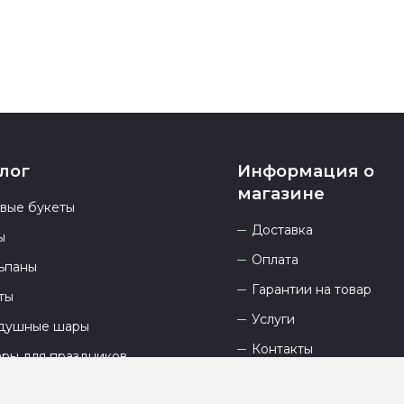
лог
Информация о
магазине
овые букеты
Доставка
ы
Оплата
ьпаны
Гарантии на товар
ты
Услуги
душные шары
Контакты
ары для праздников
Отзывы