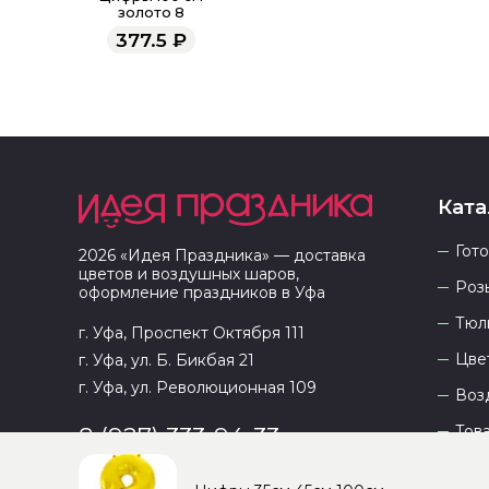
золото 8
377.5
₽
Ката
Гот
2026
«
Идея Праздника
» — доставка
цветов и воздушных шаров,
Роз
оформление праздников в
Уфа
Тюл
г. Уфа, Проспект Октября 111
Цве
г. Уфа, ул. Б. Бикбая 21
г. Уфа, ул. Революционная 109
Воз
Тов
8 (927) 333-94-33