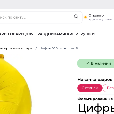
Открыто
круглосуточно
АРЫ
ТОВАРЫ ДЛЯ ПРАЗДНИКА
МЯГКИЕ ИГРУШКИ
ьгированные шары
Цифры 100 см золото 8
В наличии
Накачка шаров
С гелием
Без
Фольгированные
Цифры