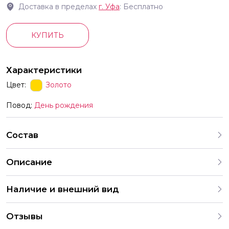
Доставка в пределах
г.
Уфа
: Бесплатно
КУПИТЬ
Характеристики
Цвет:
Золото
Повод:
День рождения
Состав
Описание
Фольгированные шары в форме цифр с гелием летают
Наличие и внешний вид
Идеально для мероприятий тем или иным образом
связанное с конкретным числом выпускной Новый год
Каждый набор шаров создается с учетом
день рождения юбилей корпоративные и календарные
Отзывы
индивидуальных предпочтений и тематики праздника. На
праздники
нашем сайте представлены различные варианты