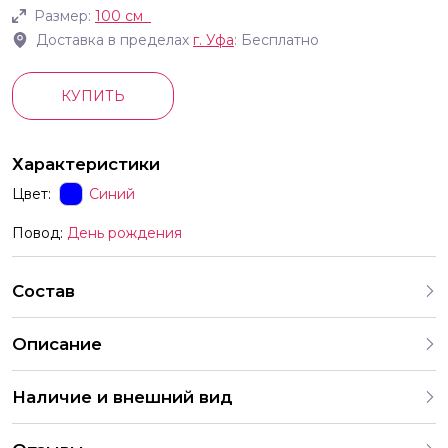
Размер:
100 см
Доставка в пределах
г.
Уфа
: Бесплатно
КУПИТЬ
Характеристики
Цвет:
Синий
Повод:
День рождения
Состав
Описание
Фольгированные шары в форме цифр с гелием высота
Наличие и внешний вид
100см цвета фуксия или синий на выбор Идеально для
мероприятий тем или иным образом связанное с
Каждый набор шаров создается с учетом
конкретным числом выпускной Новый год день рождения