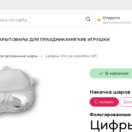
Открыто
круглосуточно
АРЫ
ТОВАРЫ ДЛЯ ПРАЗДНИКА
МЯГКИЕ ИГРУШКИ
ьгированные шары
Цифры 100 см серебро 6/9
В наличии
Накачка шаров
С гелием
Без
Фольгированные
Цифры