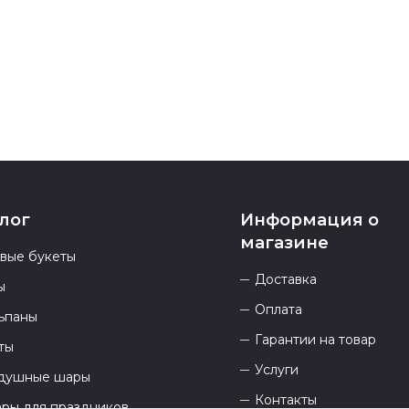
937 333-66-53
.
23.00 и всегд
лог
Информация о
магазине
овые букеты
Доставка
ы
Оплата
ьпаны
Гарантии на товар
ты
Услуги
душные шары
Контакты
ары для праздников