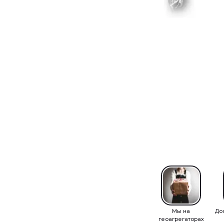
Мы на
До
геоагрегаторах