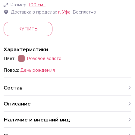
Размер:
100 см
Доставка в пределах
г.
Уфа
: Бесплатно
КУПИТЬ
Характеристики
Цвет:
Розовое золото
Повод:
День рождения
Состав
Описание
Фольгированные шары в форме цифр с воздухом или не
Наличие и внешний вид
надутые высота 100см розовое золото Цифра имеет
встроенный клапан и специальные крепления для
Каждый набор шаров создается с учетом
монтажа Эта конструкция позволяет создать композицию