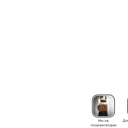
Мы на
До
геоагрегаторах