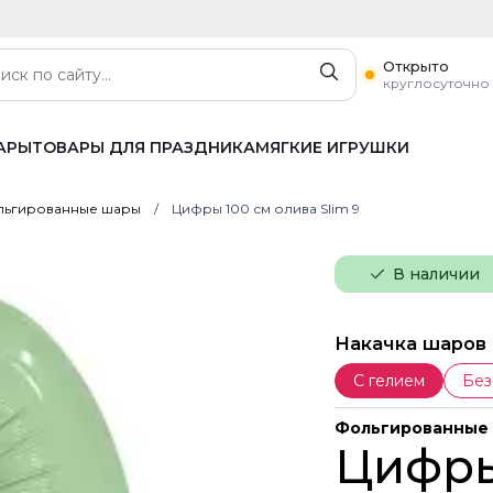
Открыто
круглосуточно
АРЫ
ТОВАРЫ ДЛЯ ПРАЗДНИКА
МЯГКИЕ ИГРУШКИ
ьгированные шары
Цифры 100 см олива Slim 9
В наличии
Накачка шаров
С гелием
Без
Фольгированные
Цифры