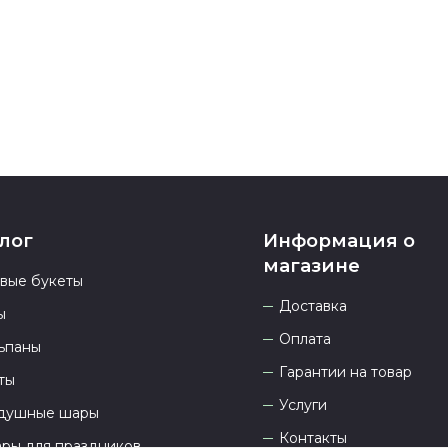
937 333-66-53
.
23.00 и всегд
лог
Информация о
магазине
овые букеты
Доставка
ы
Оплата
ьпаны
Гарантии на товар
ты
Услуги
душные шары
Контакты
ары для праздников