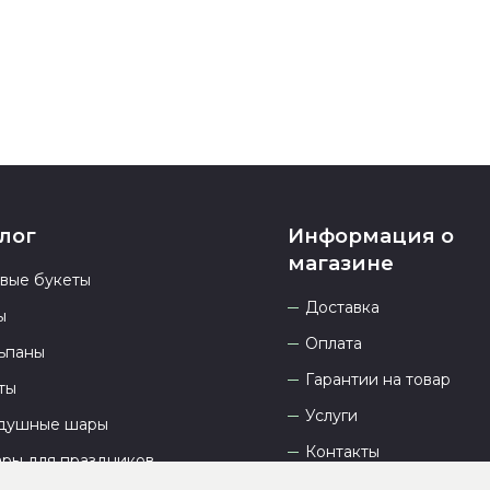
23.00 и всегд
лог
Информация о
магазине
овые букеты
Доставка
ы
Оплата
ьпаны
Гарантии на товар
ты
Услуги
душные шары
Контакты
ары для праздников
Отзывы