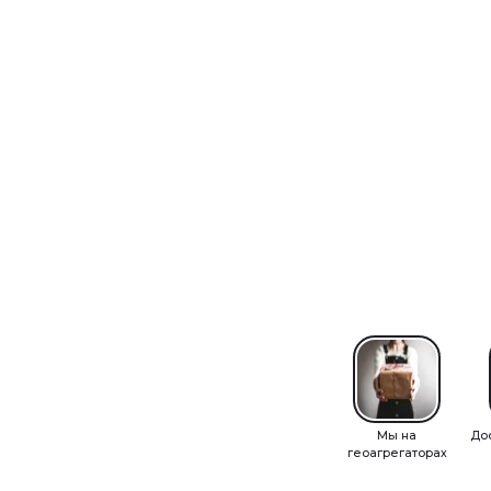
Мы на
До
геоагрегаторах