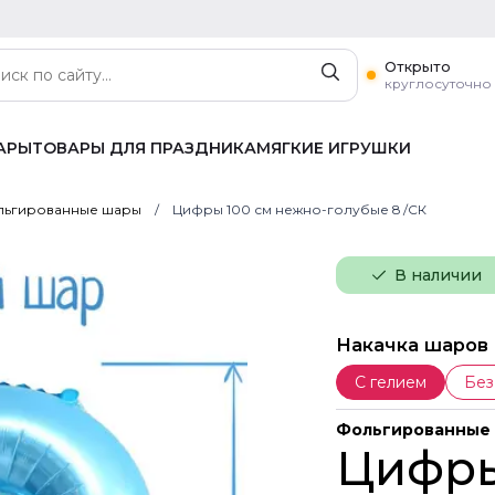
Открыто
круглосуточно
АРЫ
ТОВАРЫ ДЛЯ ПРАЗДНИКА
МЯГКИЕ ИГРУШКИ
ьгированные шары
Цифры 100 см нежно-голубые 8 /СК
В наличии
Накачка шаров
С гелием
Без
Фольгированные
Цифры