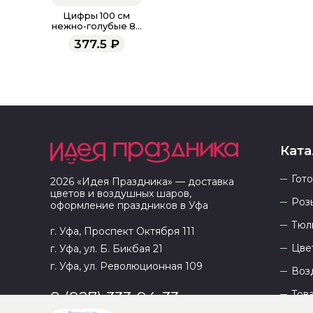
Цифры 100 см
нежно-голубые 8 /
СК
377.5
₽
Ката
Гот
2026
«
Идея Праздника
» — доставка
цветов и воздушных шаров,
Роз
оформление праздников в
Уфа
Тюл
г. Уфа, Проспект Октября 111
Цве
г. Уфа, ул. Б. Бикбая 21
г. Уфа, ул. Революционная 109
Воз
Тов
8 (927) 333-94-33