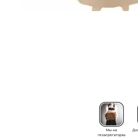
Мы на
До
геоагрегаторах