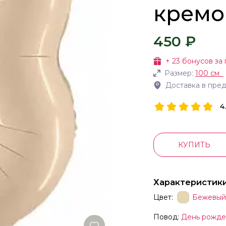
кремо
450 ₽
+
23
бонусов за 
Размер:
100 см
Доставка в пре
4
КУПИТЬ
Характеристик
Цвет:
Бежевый
Повод:
День рожде