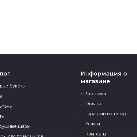
937 333-66-53
.
23.00 и всегд
лог
Информация о
магазине
овые букеты
Доставка
ы
Оплата
ьпаны
Гарантии на товар
ты
Услуги
душные шары
Контакты
ары для праздников