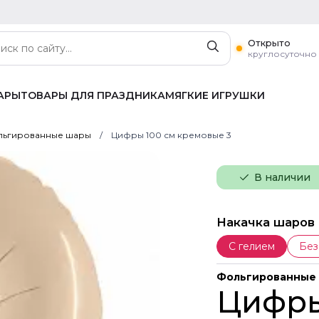
Открыто
круглосуточно
АРЫ
ТОВАРЫ ДЛЯ ПРАЗДНИКА
МЯГКИЕ ИГРУШКИ
ьгированные шары
Цифры 100 см кремовые 3
В наличии
Накачка шаров
С гелием
Без
Фольгированные
Цифры