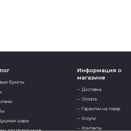
937 333-66-53
.
23.00 и всегд
лог
Информация о
магазине
овые букеты
Доставка
ы
Оплата
ьпаны
Гарантии на товар
ты
Услуги
душные шары
Контакты
ары для праздников