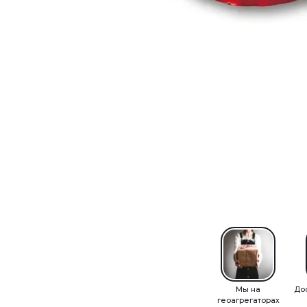
Мы на
До
геоагрегаторах