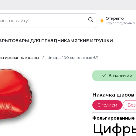
Открыто
круглосуточно
АРЫ
ТОВАРЫ ДЛЯ ПРАЗДНИКА
МЯГКИЕ ИГРУШКИ
ьгированные шары
Цифры 100 см красные 6/9
В наличии
Накачка шаров
С гелием
Без
Фольгированные
Цифры