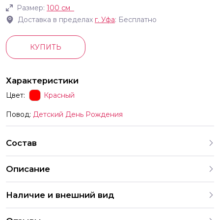
Размер:
100 см
Доставка в пределах
г.
Уфа
: Бесплатно
КУПИТЬ
Характеристики
Цвет:
Красный
Повод:
Детский День Рождения
Состав
Описание
Фольгированные шары в форме цифр с гелием высота
Наличие и внешний вид
100см цвет красный цифры на выбор Идеально для
мероприятий тем или иным образом связанное с
Каждый набор шаров создается с учетом
конкретным числом выпускной Новый год день рождения