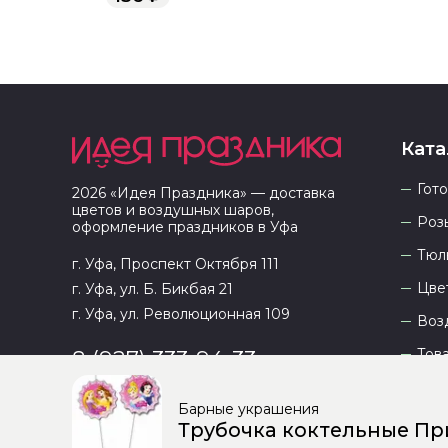
Ката
Гот
2026
«
Идея Праздника
» — доставка
цветов и воздушных шаров,
Роз
оформление праздников в
Уфа
Тюл
г. Уфа, Проспект Октября 111
Цве
г. Уфа, ул. Б. Бикбая 21
г. Уфа, ул. Революционная 109
Воз
Тов
8 (927) 333-94-33
Барные украшения
Трубочка коктельные Пр