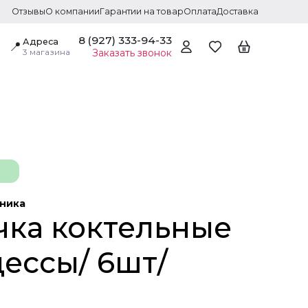
Отзывы
О компании
Гарантии на товар
Оплата
Доставка
8 (927) 333-94-33
Адреса
📍
3 магазина
Заказать звонок
дника
чка коктельные
ессы/ 6шт/