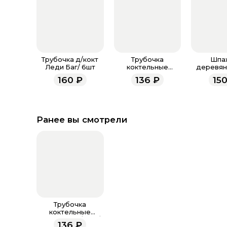
Трубочка д/кокт
Трубочка
Шпа
Леди Баг/ 6шт
коктельные
деревян
Игривый Микки
ш
160
₽
136
₽
15
Маус/ 6шт/
Ранее вы смотрели
Трубочка
коктельные
Принцессы/ 6шт/
136
₽