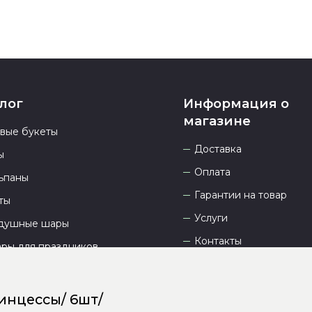
лог
Информация о
магазине
овые букеты
Доставка
ы
Оплата
ьпаны
Гарантии на товар
ты
Услуги
душные шары
Контакты
ары для праздников
Отзывы
О компании
инцессы/ 6шт/