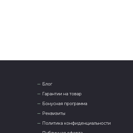
она
8 (927) 936-71-86
или напишите WhatsApp
+7
 Наши менеджеры работают ежедневно с 9.00 до
а рады проконсультировать вас.
Блог
Гарантии на товар
Бонусная программа
Реквизиты
Политика конфиденциальности