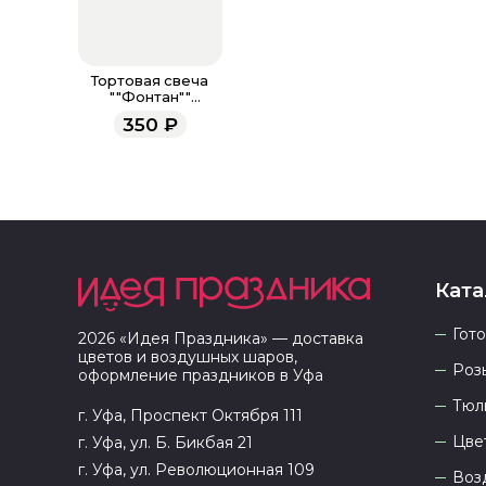
Тортовая свеча
""Фонтан""
Голубое пламя 10
350
₽
см, 30 сек. / 4 шт. /
Ката
Гот
2026
«
Идея Праздника
» — доставка
цветов и воздушных шаров,
Роз
оформление праздников в
Уфа
Тюл
г. Уфа, Проспект Октября 111
Цве
г. Уфа, ул. Б. Бикбая 21
г. Уфа, ул. Революционная 109
Воз