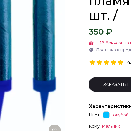
пламя 
шт. /
350 ₽
+
18
бонусов за 
Доставка в пре
4
ЗАКАЗАТЬ 
Характеристик
Цвет:
Голубой
Кому:
Мальчик