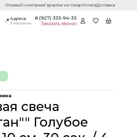
Отзывы
О компании
Гарантии на товар
Оплата
Доставка
8 (927) 333-94-33
Адреса
📍
3 магазина
Заказать звонок
дника
вая свеча
ан"" Голубое