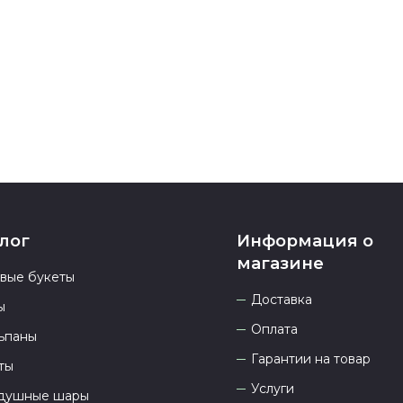
номеру телеф
937 333-66-53
.
23.00 и всегд
лог
Информация о
магазине
овые букеты
Доставка
ы
Оплата
ьпаны
Гарантии на товар
ты
Услуги
душные шары