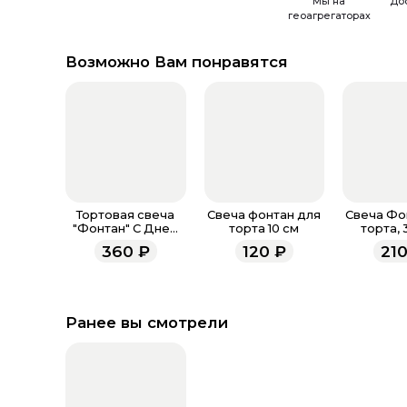
Мы на
До
геоагрегаторах
Возможно Вам понравятся
Тортовая свеча
Свеча фонтан для
Свеча Фо
"Фонтан" С Днем
торта 10 см
торта, 
Рождения 10 см.
Золото, 10
360
₽
120
₽
21
30 сек. / 4 шт. /
Ранее вы смотрели