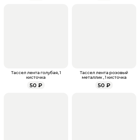
количество. Не забудьте воспользоваться бонусами,
если они у вас есть. Чтобы проверить наличие
бонусов, необходимо заполнить поле телефона.
Когда все поля будет заполнены, нажмите на
кнопку «Оформить заказ».
Оплатите товар выбрав удобный для вас способ:
банковская карта, ЮMoney, SberPay, T-Pay.
После завершения оплаты с вами свяжется
менеджер для подтверждения и информировании о
доставке.
Если у вас остались вопросы по оформлению заказа,
звоните по номеру телефона
8 (927) 936-71-86
или
Тассел лента голубая, 1
Тассел лента розовый
напишите WhatsApp
+7 937 333-66-53
. Наши
кисточка
металлик , 1 кисточка
менеджеры работают ежедневно с 9.00 до 23.00 и
50
₽
50
₽
всегда рады проконсультировать вас.