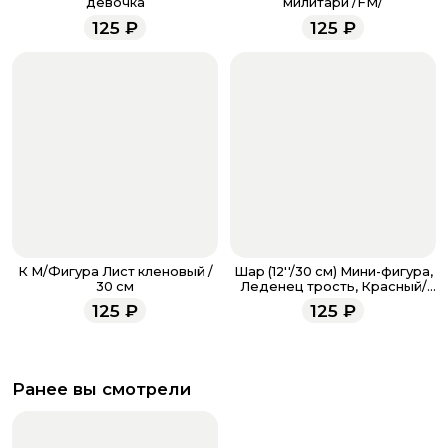
девочка
милитари /FM/
менеджеры работают ежедневно с 9.00 до 23.00 и
125
₽
125
₽
всегда рады проконсультировать вас.
К М/Фигура Лист кленовый /
Шар (12''/30 см) Мини-фигура,
30 см
Леденец трость, Красный/
Зеленый
125
₽
125
₽
Ранее вы смотрели