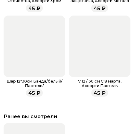
Отечества, Ассорти Хром
Защитника, Ассорти Металл
менеджеры работают ежедневно с 9.00 до 23.00 и
45
₽
45
₽
всегда рады проконсультировать вас.
Шар 12"30см Банда/белый/
V 12 / 30 см С 8 марта,
Пастель/
Ассорти Пастель
45
₽
45
₽
Ранее вы смотрели