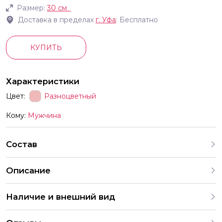
Размер:
30 см
Доставка в пределах
г.
Уфа
: Бесплатно
КУПИТЬ
Характеристики
Цвет:
Разноцветный
Кому:
Мужчина
Состав
Описание
В комплект входят шары с разными рисунками Мы
Наличие и внешний вид
продаём шары только комплектами поэтому выбрать
шары с одним конкретным принтом отдельно нельзя
Каждый набор шаров создается с учетом
Рисунки на шарах показанные в примерах могут