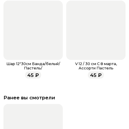
Шар 12"30см Банда/белый/
V 12 / 30 см С 8 марта,
Пастель/
Ассорти Пастель
45
₽
45
₽
Ранее вы смотрели