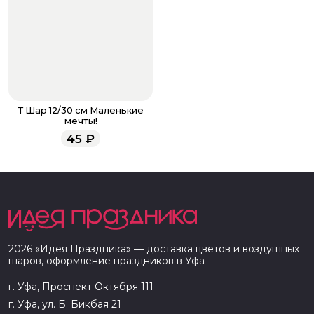
Т Шар 12/30 см Маленькие
мечты!
45
₽
2026
«
Идея Праздника
» — доставка цветов и воздушных
шаров, оформление праздников в
Уфа
г. Уфа, Проспект Октября 111
г. Уфа, ул. Б. Бикбая 21