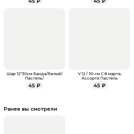
45
₽
45
₽
всегда рады проконсультировать вас.
Шар 12"30см Банда/белый/
V 12 / 30 см С 8 марта,
Пастель/
Ассорти Пастель
45
₽
45
₽
Ранее вы смотрели