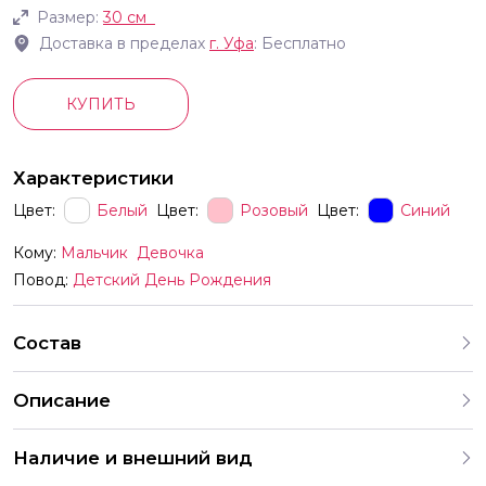
Размер:
30 см
Доставка в пределах
г.
Уфа
: Бесплатно
КУПИТЬ
Характеристики
Цвет:
Белый
Цвет:
Розовый
Цвет:
Синий
Кому:
Мальчик
Девочка
Повод:
Детский День Рождения
Состав
Описание
В комплект входят шары с разными рисунками Мы
Наличие и внешний вид
продаём шары только комплектами поэтому выбрать
шары с одним конкретным принтом отдельно нельзя