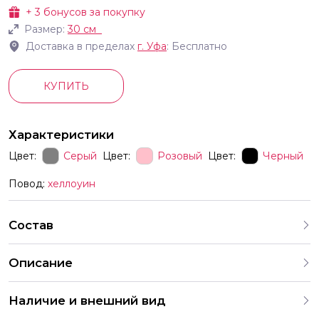
+
3
бонусов за покупку
Размер:
30 см
Доставка в пределах
г.
Уфа
: Бесплатно
КУПИТЬ
Характеристики
Цвет:
Серый
Цвет:
Розовый
Цвет:
Черный
Повод:
хеллоуин
Состав
Описание
В комплект входят шары с разными рисунками Мы
Наличие и внешний вид
продаём шары только комплектами поэтому выбрать
шары с одним конкретным принтом отдельно нельзя