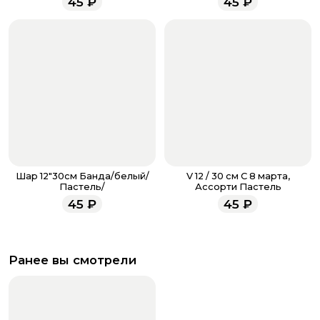
45
₽
45
₽
всегда рады проконсультировать вас.
Шар 12"30см Банда/белый/
V 12 / 30 см С 8 марта,
Пастель/
Ассорти Пастель
45
₽
45
₽
Ранее вы смотрели