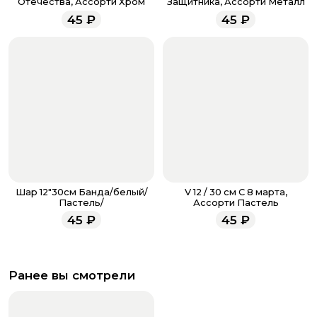
Отечества, Ассорти Хром
Защитника, Ассорти Металл
менеджеры работают ежедневно с 9.00 до 23.00 и
45
₽
45
₽
всегда рады проконсультировать вас.
Шар 12"30см Банда/белый/
V 12 / 30 см С 8 марта,
Пастель/
Ассорти Пастель
45
₽
45
₽
Ранее вы смотрели