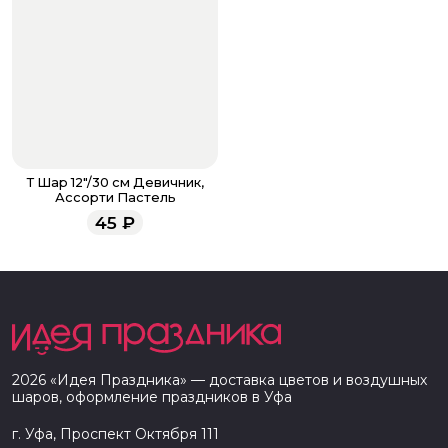
Т Шар 12"/30 см Девичник,
Ассорти Пастель
45
₽
2026
«
Идея Праздника
» — доставка цветов и воздушных
шаров, оформление праздников в
Уфа
г. Уфа, Проспект Октября 111