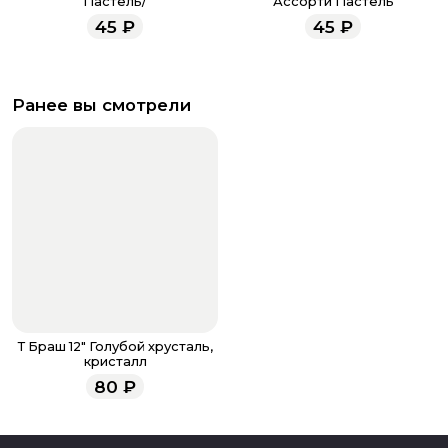
Пастель/
Ассорти Пастель
45
₽
45
₽
Ранее вы смотрели
Т Браш 12" Голубой хрусталь,
кристалл
80
₽