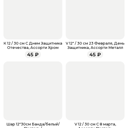
кнопку «Оформить заказ».
Оплатите товар выбрав удобный для вас способ:
банковская карта, ЮMoney, SberPay, T-Pay.
После завершения оплаты с вами свяжется
менеджер для подтверждения и информировании о
доставке.
Если у вас остались вопросы по оформлению заказа,
звоните по номеру телефона
8 (927) 936-71-86
или
К 12 / 30 см С Днем Защитника
V 12" / 30 см 23 Февраля, День
напишите WhatsApp
+7 937 333-66-53
. Наши
Отечества, Ассорти Хром
Защитника, Ассорти Металл
менеджеры работают ежедневно с 9.00 до 23.00 и
45
₽
45
₽
всегда рады проконсультировать вас.
Шар 12"30см Банда/белый/
V 12 / 30 см С 8 марта,