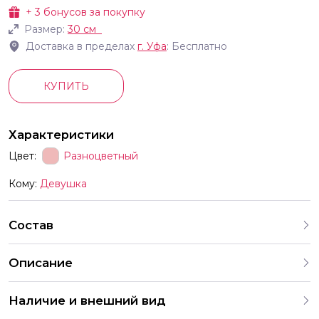
+
3
бонусов за покупку
Размер:
30 см
Доставка в пределах
г.
Уфа
: Бесплатно
КУПИТЬ
Характеристики
Цвет:
Разноцветный
Кому:
Девушка
Состав
Описание
В комплект входят шары с разными рисунками Мы
Наличие и внешний вид
продаём шары только комплектами поэтому выбрать
шары с одним конкретным принтом отдельно нельзя