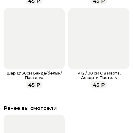
45
₽
45
₽
всегда рады проконсультировать вас.
Шар 12"30см Банда/белый/
V 12 / 30 см С 8 марта,
Пастель/
Ассорти Пастель
45
₽
45
₽
Ранее вы смотрели