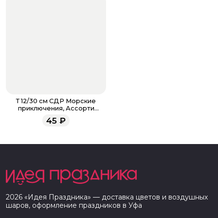
Т 12/30 см СДР Морские
приключения, Ассорти
Пастель 2 ст.
45
₽
2026
«
Идея Праздника
» — доставка цветов и воздушных
шаров, оформление праздников в
Уфа