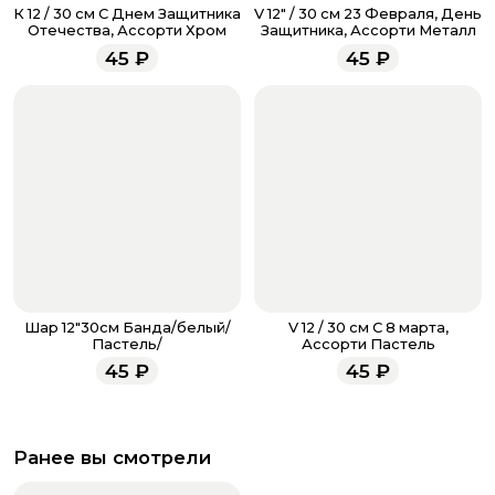
звоните по номеру телефона
8 (927) 936-71-86
или
К 12 / 30 см С Днем Защитника
V 12" / 30 см 23 Февраля, День
напишите WhatsApp
+7 937 333-66-53
. Наши
Отечества, Ассорти Хром
Защитника, Ассорти Металл
менеджеры работают ежедневно с 9.00 до 23.00 и
45
₽
45
₽
всегда рады проконсультировать вас.
Шар 12"30см Банда/белый/
V 12 / 30 см С 8 марта,
Пастель/
Ассорти Пастель
45
₽
45
₽
Ранее вы смотрели