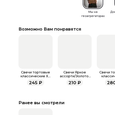
Мы на
До
геоагрегаторах
Возможно Вам понравятся
Свечи тортовые
Свечи Яркое
Свечи т
классические XL
ассорти/Золото,
класси
ассорти 15см/12шт
Металлик, 0,55*9,5
"Цветное 
245
₽
210
₽
28
+ 1 см, 8 шт. с
6 шт., 
держат.
Ранее вы смотрели