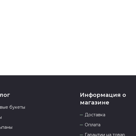
подтверждени
Если у вас ос
номеру телеф
937 333-66-53
.
23.00 и всегд
лог
Информация о
магазине
овые букеты
Доставка
ы
Оплата
ьпаны
Гарантии на товар