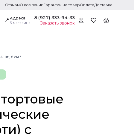
Отзывы
О компании
Гарантии на товар
Оплата
Доставка
8 (927) 333-94-33
Адреса
📍
3 магазина
Заказать звонок
шт., 6 см /
 тортовые
ические
ти) с