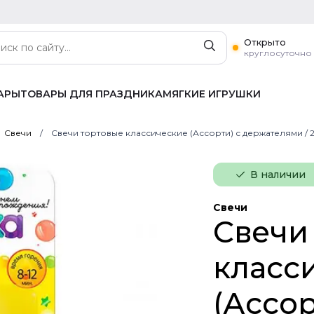
Открыто
круглосуточно
АРЫ
ТОВАРЫ ДЛЯ ПРАЗДНИКА
МЯГКИЕ ИГРУШКИ
Свечи
Свечи тортовые классические (Ассорти) с держателями / 24 
В наличии
Свечи
Свечи
класс
(Ассор