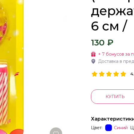
держат
6 см /
130 ₽
+
7
бонусов за п
Доставка в пре
4
КУПИТЬ
Характеристик
Цвет:
Синий
Ц