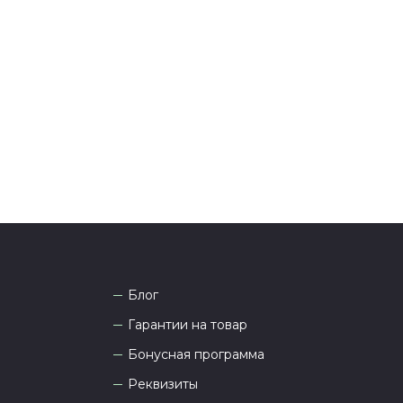
я и информировании о доставке.
тались вопросы по оформлению заказа, звоните по
она
8 (927) 936-71-86
или напишите WhatsApp
+7
 Наши менеджеры работают ежедневно с 9.00 до
а рады проконсультировать вас.
Блог
Гарантии на товар
Бонусная программа
Реквизиты