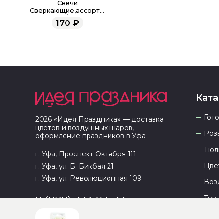
Свечи
Сверкающие,ассорти,
6см/12шт
170
₽
Ката
Гот
2026
«
Идея Праздника
» — доставка
цветов и воздушных шаров,
Роз
оформление праздников в
Уфа
Тюл
г. Уфа, Проспект Октября 111
Цве
г. Уфа, ул. Б. Бикбая 21
г. Уфа, ул. Революционная 109
Воз
Тов
8 (927) 333-94-33