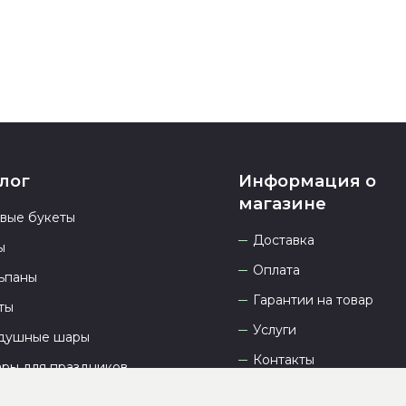
лог
Информация о
магазине
овые букеты
Доставка
ы
Оплата
ьпаны
Гарантии на товар
ты
Услуги
душные шары
Контакты
ары для праздников
Отзывы