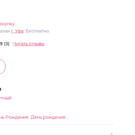
окупку
делах
г.
Уфа
: Бесплатно
.9 (3)
Читать отзывы
и
етный
нь Рождения
День рождения