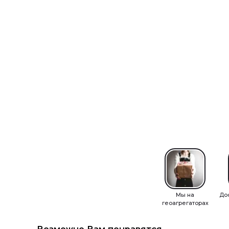
Мы на
До
геоагрегаторах