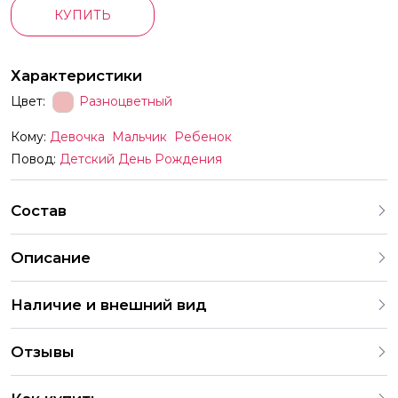
КУПИТЬ
Характеристики
Цвет:
Разноцветный
Кому:
Девочка
Мальчик
Ребенок
Повод:
Детский День Рождения
Состав
Описание
Свечи Элегантная серия Ассорти Металлик 05105 5 см 10
Наличие и внешний вид
шт с держат
Все товары для праздника, представленные на нашем
Отзывы
сайте, тщательно отобраны для создания незабываемой
атмосферы. Мы предлагаем широкий ассортимент, и в
4.9
случае отсутствия определенного товара можем