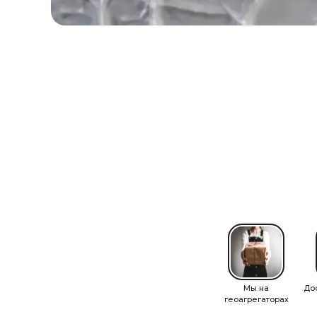
Мы на
До
геоагрегаторах