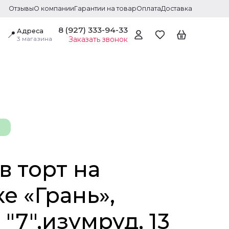
Отзывы
О компании
Гарантии на товар
Оплата
Доставка
8 (927) 333-94-33
Адреса
📍
3 магазина
Заказать звонок
в торт на
 «‎Грань»,
"7",изумруд, 13