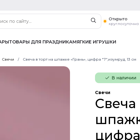
Открыто
круглосуточно
АРЫ
ТОВАРЫ ДЛЯ ПРАЗДНИКА
МЯГКИЕ ИГРУШКИ
Свечи
Свеча в торт на шпажке «‎Грань», цифра "7",изумруд, 13 см
В наличии
Свечи
Свеча 
шпажке
цифра 