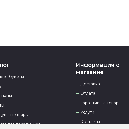
23.00 и всегд
лог
Информация о
магазине
овые букеты
Доставка
ы
Оплата
ьпаны
Гарантии на товар
ты
Услуги
душные шары
Контакты
ары для праздников