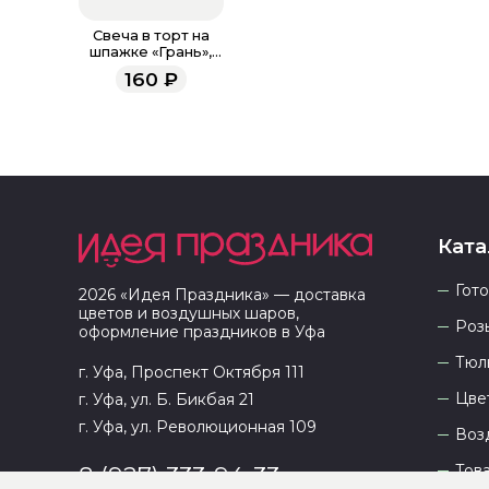
Свеча в торт на
шпажке «‎Грань»,
цифра "7",изумруд,
160
₽
13 см
Ката
Гот
2026
«
Идея Праздника
» — доставка
цветов и воздушных шаров,
Роз
оформление праздников в
Уфа
Тюл
г. Уфа, Проспект Октября 111
Цве
г. Уфа, ул. Б. Бикбая 21
г. Уфа, ул. Революционная 109
Воз
Тов
8 (927) 333-94-33