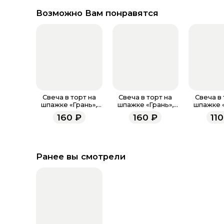
Возможно Вам понравятся
Свеча в торт на
Свеча в торт на
Свеча в 
шпажке «‎Грань»,
шпажке «‎Грань»,
шпажке «
цифра "0",
цифра "9"
цифра "0"
160
₽
160
₽
110
изумруд, 13 см
,изумруд, 13 см
крас
Ранее вы смотрели