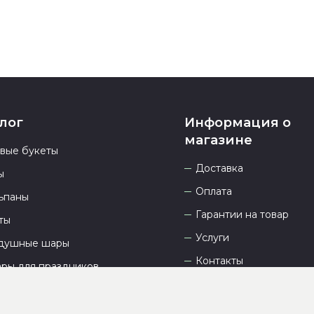
лог
Информация о
магазине
овые букеты
Доставка
ы
Оплата
ьпаны
Гарантии на товар
ты
Услуги
душные шары
Контакты
ары для праздников
Отзывы
О компании