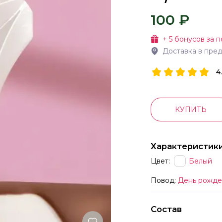
100 ₽
+
5
бонусов за п
Доставка в пре
4
КУПИТЬ
Характеристик
Цвет:
Белый
Повод:
День рожде
Состав