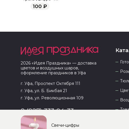
жемчужный, 6,5 см
100
₽
Ката
Гот
2026
«
Идея Праздника
» — доставка
цветов и воздушных шаров,
Роз
оформление праздников в
Уфа
Тюл
г. Уфа, Проспект Октября 111
Цве
г. Уфа, ул. Б. Бикбая 21
г. Уфа, ул. Революционная 109
Воз
Тов
8 (927) 333-94-33
Свечи-цифры