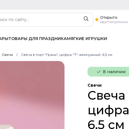
Открыто
круглосуточно
АРЫ
ТОВАРЫ ДЛЯ ПРАЗДНИКА
МЯГКИЕ ИГРУШКИ
Свечи
Свеча в торт "Грань", цифра "7", жемчужный, 6,5 см
В наличии
Свечи
Свеча 
цифра
6,5 см