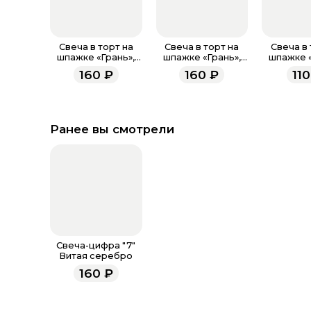
Свеча в торт на
Свеча в торт на
Свеча в 
шпажке «‎Грань»,
шпажке «‎Грань»,
шпажке «
цифра "0",
цифра "9"
цифра "0"
160
₽
160
₽
110
изумруд, 13 см
,изумруд, 13 см
крас
Ранее вы смотрели
Свеча-цифра "7"
Витая серебро
160
₽