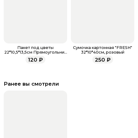
Пакет под цветы
Сумочка картонная "FRESH"
22*10,5*13,5см Прямоугольник
32*10*40см, розовый
Фуксия с пластиковой ручкой
120
₽
250
₽
Ранее вы смотрели